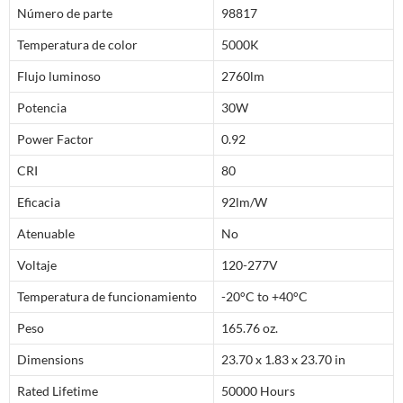
Número de parte
98817
Temperatura de color
5000K
Flujo luminoso
2760lm
Potencia
30W
Power Factor
0.92
CRI
80
Eficacia
92lm/W
Atenuable
No
Voltaje
120-277V
Temperatura de funcionamiento
-20°C to +40°C
Peso
165.76 oz.
Dimensions
23.70 x 1.83 x 23.70 in
Rated Lifetime
50000 Hours