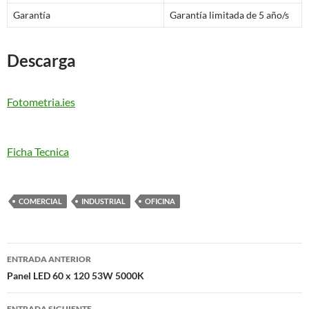
Garantía
Garantía limitada de 5 año/s
Descarga
Fotometria.ies
Ficha Tecnica
COMERCIAL
INDUSTRIAL
OFICINA
Navegación
ENTRADA ANTERIOR
de
Panel LED 60 x 120 53W 5000K
entradas
ENTRADA SIGUIENTE