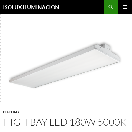
Saltar
ISOLUX ILUMINACION
al
MENÚ
contenido
PRINCI
HIGH BAY
HIGH BAY LED 180W 5000K