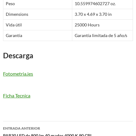
Peso
10.559974602727 oz.
Dimensions
3.70 x 4.69 x 3.70 in
Vida útil
25000 Hours
Garantía
Garantía limitada de 5 año/s
Descarga
Fotometria.ies
Ficha Tecnica
Navegación
ENTRADA ANTERIOR
PAR30 LED de 800 lm 40 grados 4000 K 90 CRI