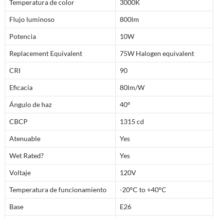
Temperatura de color
3000K
Flujo luminoso
800lm
Potencia
10W
Replacement Equivalent
75W Halogen equivalent
CRI
90
Eficacia
80lm/W
Ángulo de haz
40°
CBCP
1315 cd
Atenuable
Yes
Wet Rated?
Yes
Voltaje
120V
Temperatura de funcionamiento
-20°C to +40°C
Base
E26